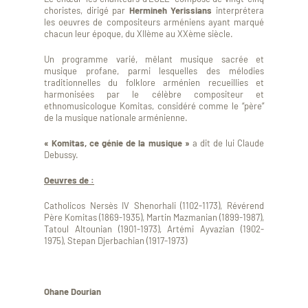
choristes, dirigé par
Hermineh Yerissians
interprétera
les oeuvres de compositeurs arméniens ayant marqué
chacun leur époque, du XIIème au XXème siècle.
Un programme varié, mêlant musique sacrée et
musique profane, parmi lesquelles des mélodies
traditionnelles du folklore arménien recueillies et
harmonisées par le célèbre compositeur et
ethnomusicologue Komitas, considéré comme le “père”
de la musique nationale arménienne.
« Komitas, ce génie de la musique »
a dit de lui Claude
Debussy.
Oeuvres de :
Catholicos Nersès IV Shenorhali (1102-1173), Révérend
Père Komitas (1869-1935), Martin Mazmanian (1899-1987),
Tatoul Altounian (1901-1973), Artémi Ayvazian (1902-
1975), Stepan Djerbachian (1917-1973)
Ohane Dourian