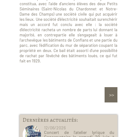
constitua, avec l'aide d'anciens élèves des deux Petits
Séminaires (Saint-Nicolas du Chardonnet et Notre-
Dame des Champs) une société civile qui put acquérir
les lieux. Une société d'électricité souhaitait surenchérir
mais un accord fut conclu avec elle : la société
d'électricité racheta un nombre de parts lui donnant la
majorité, en contrepartie elle s'engageait à louer à
l'archevêque les bâtiments de Conflans et une partie du
parc, avec l'édification du mur de séparation coupant la
propriété en deux. Ce bail était assorti d'une possibilité
de rachat par l'évêché des bâtiments loués, ce qui fut
fait en 1929.
Dernières actualités:
12/06/2026
Concert de l'atelier lyrique du
Conservatoire le samedi 20 juin à