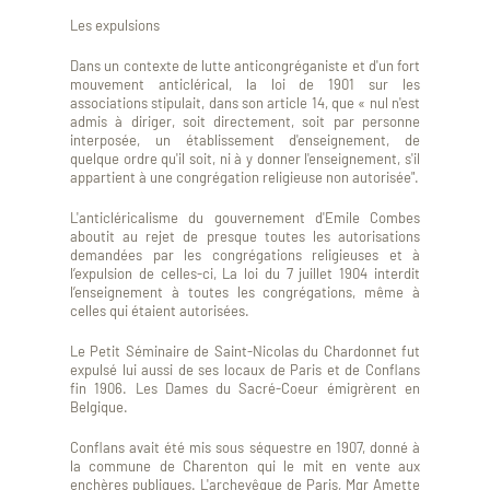
Les expulsions
Dans un contexte de lutte anticongréganiste et d'un fort
mouvement anticlérical, la loi de 1901 sur les
associations stipulait, dans son article 14, que « nul n'est
admis à diriger, soit directement, soit par personne
interposée, un établissement d'enseignement, de
quelque ordre qu'il soit, ni à y donner l'enseignement, s'il
appartient à une congrégation religieuse non autorisée".
L'anticléricalisme du gouvernement d'Emile Combes
aboutit au rejet de presque toutes les autorisations
demandées par les congrégations religieuses et à
l’expulsion de celles-ci, La loi du 7 juillet 1904 interdit
l’enseignement à toutes les congrégations, même à
celles qui étaient autorisées.
Le Petit Séminaire de Saint-Nicolas du Chardonnet fut
expulsé lui aussi de ses locaux de Paris et de Conflans
fin 1906. Les Dames du Sacré-Coeur émigrèrent en
Belgique.
Conflans avait été mis sous séquestre en 1907, donné à
la commune de Charenton qui le mit en vente aux
enchères publiques. L'archevêque de Paris, Mgr Amette