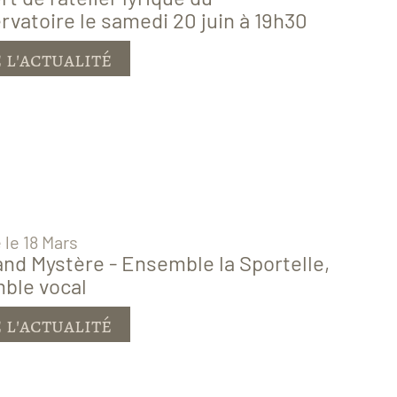
vatoire le samedi 20 juin à 19h30
républicain
lans
1949 à 1971
 l'actualité
Dames du Sacré-Coeur
 Saint-Pierre
 le 18 Mars
nd Mystère - Ensemble la Sportelle,
ble vocal
 l'actualité