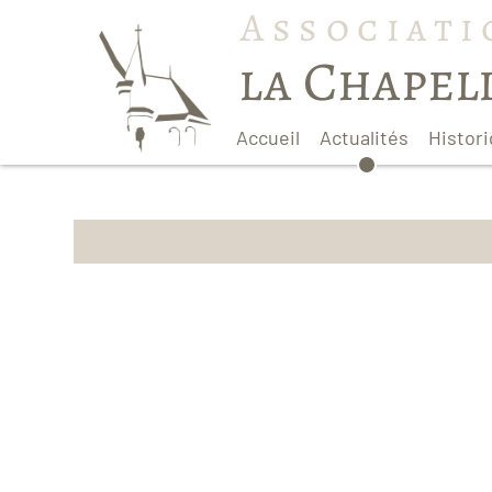
Associati
la Chapel
Accueil
Actualités
Histor
Rep
Ste 
Mon
Le P