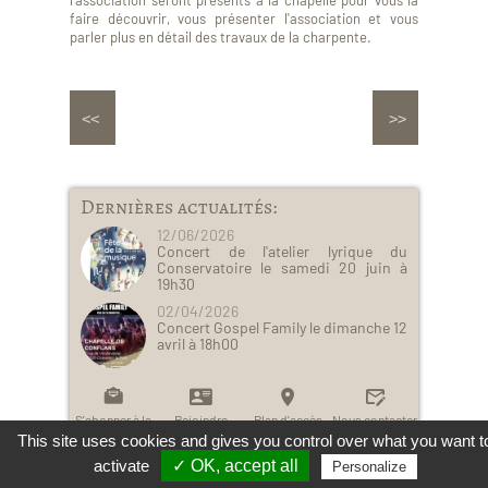
l'association seront présents à la chapelle pour vous la
faire découvrir, vous présenter l'association et vous
parler plus en détail des travaux de la charpente.
Dernières actualités:
12/06/2026
Concert de l'atelier lyrique du
Conservatoire le samedi 20 juin à
19h30
02/04/2026
Concert Gospel Family le dimanche 12
avril à 18h00
S'abonner à la
Rejoindre
Plan d'accès
Nous contacter
newsletter
l'association
& horaires
This site uses cookies and gives you control over what you want t
activate
✓ OK, accept all
Personalize
Mentions légales et vie privée (RGPD)
Réalisation : Xooloop Studio